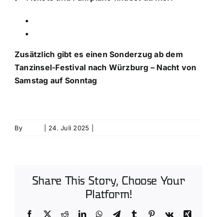
www.bahn.de
Nahverkehr Mainfranken (VVM)
Zusätzlich gibt es einen Sonderzug ab dem
Tanzinsel-Festival nach Würzburg – Nacht von
Samstag auf Sonntag
Zum Fahrplan
By
David
|
24. Juli 2025
|
0 Comments
Share This Story, Choose Your
Platform!
Facebook
X
Reddit
LinkedIn
WhatsApp
Telegram
Tumblr
Pinterest
Vk
Xing