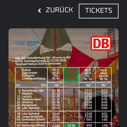
Skip
ZURÜCK
TICKETS
to
content