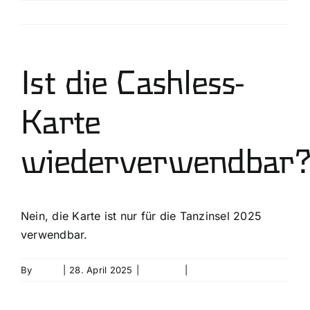
Skip
Previous
Next
to
content
Ist die Cashless-
Karte
wiederverwendbar
Nein, die Karte ist nur für die Tanzinsel 2025
verwendbar.
By
David
|
28. April 2025
|
cashless
|
0 Comments