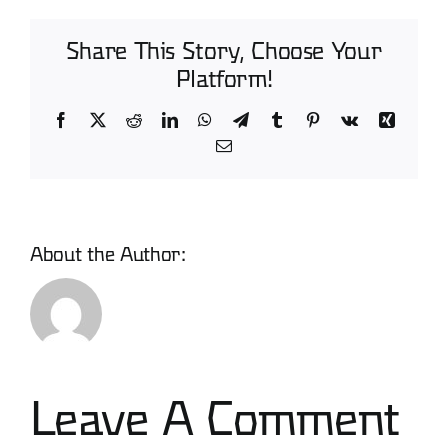
Share This Story, Choose Your
Platform!
Facebook
X
Reddit
LinkedIn
WhatsApp
Telegram
Tumblr
Pinterest
Vk
Xing
Email
About the Author:
David
Leave A Comment