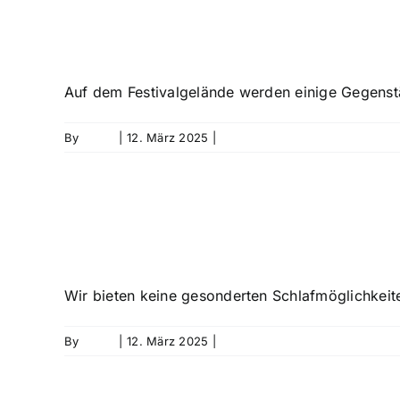
Welche Gegenstän
Auf dem Festivalgelände werden einige Gegenstä
By
David
|
12. März 2025
|
0 Comments
Gibt es Übernacht
Wir bieten keine gesonderten Schlafmöglichkeiten 
By
David
|
12. März 2025
|
0 Comments