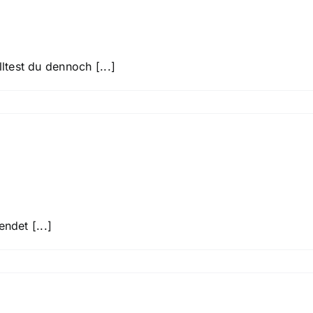
en?
test du dennoch [...]
 geht das Festival?
ndet [...]