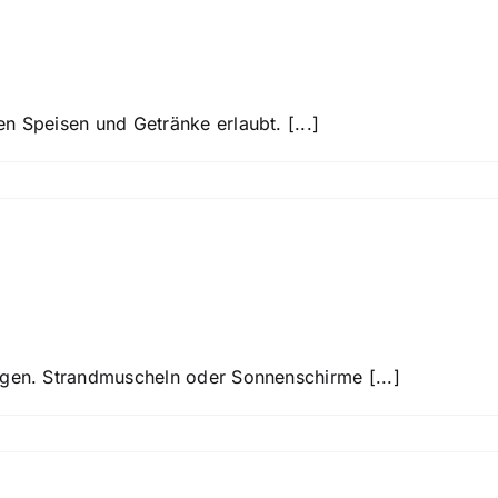
tränke & Speisen mit
n Speisen und Getränke erlaubt. [...]
ke mit auf das Festiv
ngen. Strandmuscheln oder Sonnenschirme [...]