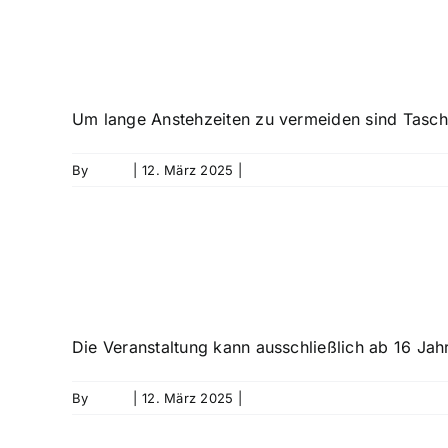
Darf ich eine Tas
Um lange Anstehzeiten zu vermeiden sind Tasche
By
David
|
12. März 2025
|
0 Comments
Ab wie vielen Jahr
Die Veranstaltung kann ausschließlich ab 16 Jahr
By
David
|
12. März 2025
|
0 Comments