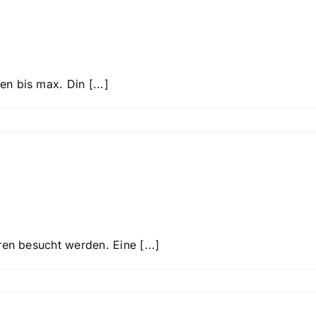
che mit auf das Festi
n bis max. Din [...]
en ist die Tanzinsel?
en besucht werden. Eine [...]