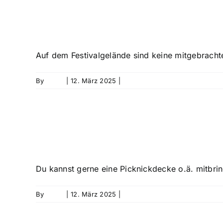
Dürfen eigene Ge
Auf dem Festivalgelände sind keine mitgebrachte
By
David
|
12. März 2025
|
0 Comments
Darf ich eine Dec
Du kannst gerne eine Picknickdecke o.ä. mitbri
By
David
|
12. März 2025
|
0 Comments