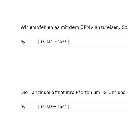
Skip
Wo kann ich park
to
content
Wir empfehlen es mit dem ÖPNV anzureisen. Soll
By
David
|
12. März 2025
|
0 Comments
Von wann bis wann
Die Tanzinsel öffnet ihre Pforten um 12 Uhr und e
By
David
|
12. März 2025
|
0 Comments