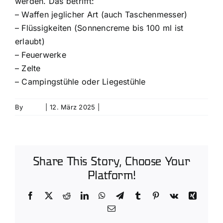
werden. Das betrifft:
– Waffen jeglicher Art (auch Taschenmesser)
– Flüssigkeiten (Sonnencreme bis 100 ml ist
erlaubt)
– Feuerwerke
– Zelte
– Campingstühle oder Liegestühle
By
David
|
12. März 2025
|
0 Comments
Share This Story, Choose Your
Platform!
Facebook
X
Reddit
LinkedIn
WhatsApp
Telegram
Tumblr
Pinterest
Vk
Xing
Email