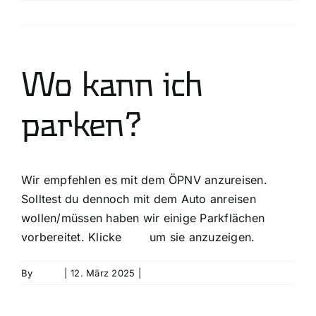
Skip
Previous
Next
to
content
Wo kann ich
parken?
Wir empfehlen es mit dem ÖPNV anzureisen.
Solltest du dennoch mit dem Auto anreisen
wollen/müssen haben wir einige Parkflächen
vorbereitet. Klicke
hier
um sie anzuzeigen.
By
David
|
12. März 2025
|
0 Comments