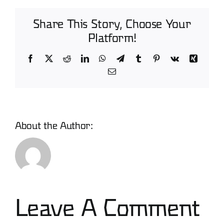
Share This Story, Choose Your
Platform!
Facebook
X
Reddit
LinkedIn
WhatsApp
Telegram
Tumblr
Pinterest
Vk
Xing
Email
About the Author:
David
Leave A Comment