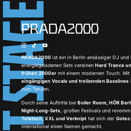
Skip
to
content
PRADA2000
PRADA2000
ist ein in Berlin ansässiger DJ und
energiegeladenen Sets vereinen
Hard Trance u
frühen 2000er
mit einem modernen Touch. Mi
eingängigen Vocals und treibenden Basslines
zum Tanzen.
Durch seine Auftritte bei
Boiler Room, HÖR Berl
Night-Long-Sets
, großen Festivals und renomm
Teletech, XXL und Verknipt
hat sich der
Gotec
international einen Namen gemacht.